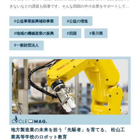
きないなどの課題も顕著です。そんな四国の中小企業をサポートしてい
る団体が、一般財団法人 四国産業・技術振興センター（通称STEP）。
公益事業振興補助事業
公益の増進
今回はSTEPの活動内容や、とくに力を入れている分野など、さまざま
なお話を伺いました。
地域の機械産業の振興
四国
香川県
一般財団法人
地方製造業の未来を担う「先駆者」を育てる、 松山工
業高等学校のロボット教育