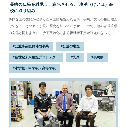
長崎の伝統を継承し、進化させる。 瓊浦（けいほ）高
校の取り組み
多様な国の文化が混ざった異国情緒あふれる街、長崎。文化の独自性だ
けでなく、その多くが長い歴史を持っています。一方で、他の都道府県
の文化と同じように、少子高齢化による後継者不足が課題になっていま
す。そんな中、伝統文化に関する教育を積極的に行っているのが長崎市
公益事業振興補助事業
公益の増進
にある瓊浦（けいほ）高校です。今回はその取り組みの背景や詳細につ
いて、瓊浦高校の先生方や生徒の皆さんにお話を伺いました。
新世紀未来創造プロジェクト
九州
長崎県
小学校・中学校・高等学校