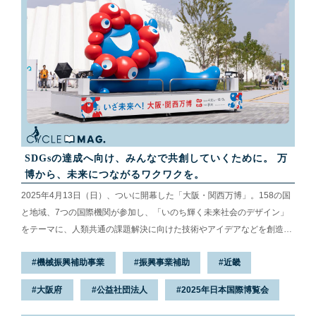
SDGsの達成へ向け、みんなで共創していくために。 万
博から、未来につながるワクワクを。
2025年4月13日（日）、ついに開幕した「大阪・関西万博」。158の国
と地域、7つの国際機関が参加し、「いのち輝く未来社会のデザイン」
をテーマに、人類共通の課題解決に向けた技術やアイデアなどを創造・
発信しています。そんな未来への一歩が詰まった万博にも、競輪とオー
機械振興補助事業
振興事業補助
近畿
トレースの補助事業が関わっています。今回は、国内・海外から集まっ
た来場者でにぎわう万博を訪ね、「TEAM EXPO 2025」プログラムイベ
大阪府
公益社団法人
2025年日本国際博覧会
ントの様子や担当者の想いを伺ってきました。