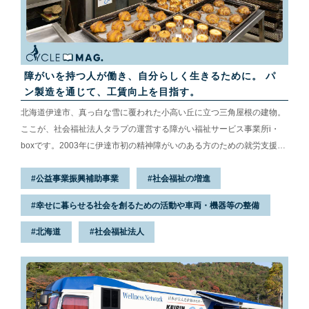
障がいを持つ人が働き、自分らしく生きるために。 パ
ン製造を通じて、工賃向上を目指す。
北海道伊達市、真っ白な雪に覆われた小高い丘に立つ三角屋根の建物。
ここが、社会福祉法人タラプの運営する障がい福祉サービス事業所i・
boxです。2003年に伊達市初の精神障がいのある方のための就労支援施
設として開設し、現在ではおよそ70名の方がパン製造や売店運営業務等
公益事業振興補助事業
社会福祉の増進
のさまざまな仕事を通じて、働く喜びを感じながら一般就労を目指して
います。この場所から、彼らの”夢の懸け橋”としてタラプはどんな取り
幸せに暮らせる社会を創るための活動や車両・機器等の整備
組みを行い、どんな理想を掲げているのか、i・box施設長の奥出さんに
話を聞きました。
北海道
社会福祉法人