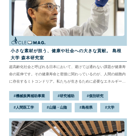
小さな素材が担う、健康や社会への大きな貢献。 島根
大学 森本研究室
超高齢化社会と呼ばれる日本において、避けては通れない課題が健康寿
命の延伸です。その健康寿命と密接に関わっているのが、人間の細胞内
に存在するミトコンドリア。私たちが生きるために必要なエネルギーを
生み出す重要な器官である一方、機能不全に陥るとさまざまな不調・病
機械振興補助事業
研究補助
個別研究
気の原因となってしまいます。治療のためにはミトコンドリアに直接薬
物を届ける必要がありますが、防護壁の役割を果たす細胞膜に包まれて
人間医工学
山陽・山陰
島根県
大学
存在し、さらに複数の生体膜で守られているため、物理的に難しいとさ
れていました。しかし、島根大学の森本研究室が研究しているポリマー
（高分子）※を用いることで、その課題が解決されようとしています。
今回は研究の詳細と...