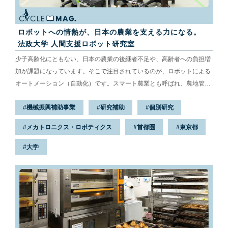
ロボットへの情熱が、日本の農業を支える力になる。
法政大学 人間支援ロボット研究室
少子高齢化にともない、日本の農業の後継者不足や、高齢者への負担増
加が課題になっています。そこで注目されているのが、ロボットによる
オートメーション（自動化）です。スマート農業とも呼ばれ、農地管理
や農薬散布など多くのシーンで活躍が期待されています。今回はそんな
機械振興補助事業
研究補助
個別研究
農業用ロボットを研究している法政大学 人間支援ロボット研究室のチャ
ピ ゲンツィ教授に詳しくお話を伺いました。
メカトロニクス・ロボティクス
首都圏
東京都
大学