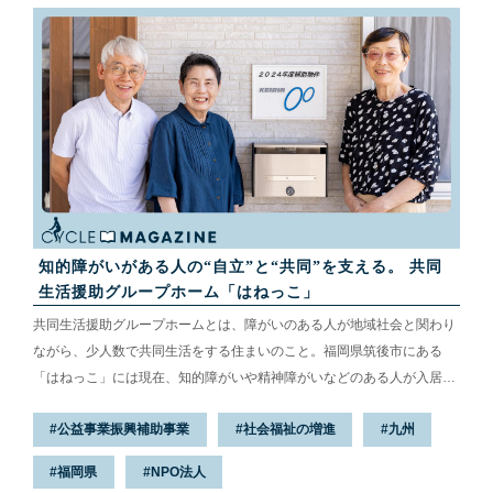
知的障がいがある人の“自立”と“共同”を支える。 共同
生活援助グループホーム「はねっこ」
共同生活援助グループホームとは、障がいのある人が地域社会と関わり
ながら、少人数で共同生活をする住まいのこと。福岡県筑後市にある
「はねっこ」には現在、知的障がいや精神障がいなどのある人が入居
し、日中は働きに出て、主に夜間や休日において支援を受けながら共同
公益事業振興補助事業
社会福祉の増進
九州
生活を送っています。「はねっこ」がどのような施設で、どんな思いが
込められているのか。そして、入居者たちはどんな暮らしをしているの
福岡県
NPO法人
かについてお伺いしてきました。