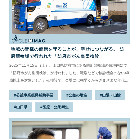
地域の皆様の健康を守ることが、幸せにつながる。 防
府競輪場で行われた「防府市がん集団検診」
2025年11月15日（土）、山口県防府市にある防府競輪場の敷地内にて
「防府市がん集団検診」が行われました。職場などで検診機会のない40
歳以上を対象としたがん検診で、会場には朝早くからさまざまな年代の
方が訪れていました。競輪場でがん検診が行われるという業界初の試み
公益事業振興補助事業
公益の増進
山陽・山陰
の様子を、現地を訪ね、取材してきました。
山口県
医療・公衆衛生