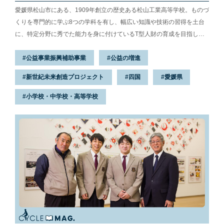
愛媛県松山市にある、1909年創立の歴史ある松山工業高等学校。ものづ
くりを専門的に学ぶ8つの学科を有し、幅広い知識や技術の習得を土台
に、特定分野に秀でた能力を身に付けているT型人財の育成を目指して
います。広大で開放感溢れるのびのびとした雰囲気の中、次代の産業界
公益事業振興補助事業
公益の増進
のスペシャリストとして生徒たちをどう導いているのか。電子機械科の
先生に話を聞きました。
新世紀未来創造プロジェクト
四国
愛媛県
小学校・中学校・高等学校