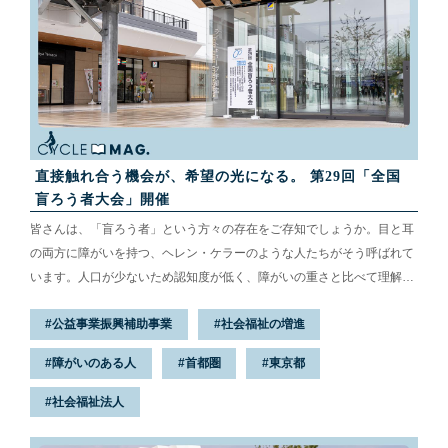
直接触れ合う機会が、希望の光になる。 第29回「全国
盲ろう者大会」開催
皆さんは、「盲ろう者」という方々の存在をご存知でしょうか。目と耳
の両方に障がいを持つ、ヘレン・ケラーのような人たちがそう呼ばれて
います。人口が少ないため認知度が低く、障がいの重さと比べて理解や
支援も十分に行き届いていない状況です。そんな盲ろう者や通訳・介助
公益事業振興補助事業
社会福祉の増進
員が集まり、福祉のあり方について話し合い、交流を深めるためのイベ
ント「全国盲ろう者大会」（主催：社会福祉法人 全国盲ろう者協会）
障がいのある人
首都圏
東京都
が、2025年10月24日（金）から26（日）の3日間、宇都宮市のライト
キューブ宇都宮で開催されました。今回は、本大会が盲ろう者や通訳・
社会福祉法人
介助員の方々に与える影響や意義を、会場レポートや主催者の声を交え
ながらお届...