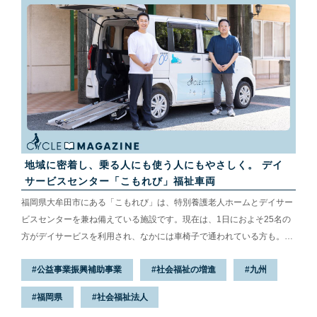
地域に密着し、乗る人にも使う人にもやさしく。 デイ
サービスセンター「こもれび」福祉車両
福岡県大牟田市にある「こもれび」は、特別養護老人ホームとデイサー
ビスセンターを兼ね備えている施設です。現在は、1日におよそ25名の
方がデイサービスを利用され、なかには車椅子で通われている方も。そ
んな車椅子に乗っている方を、安心・安全に送り迎えするのがスロープ
公益事業振興補助事業
社会福祉の増進
九州
式車椅子仕様の車両です。「こもれび」では、この車両に課題を抱えて
いました。導入の背景にどんな課題があったのか、施設を運営する社会
福岡県
社会福祉法人
福祉法人それいゆの井上卓さんと小西裕司さんにお話を伺いました。