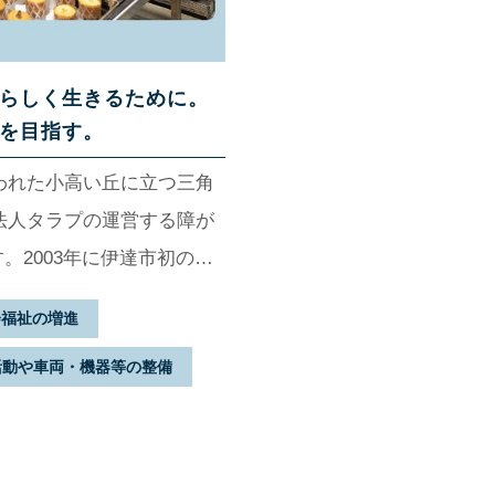
らしく生きるために。
を目指す。
われた小高い丘に立つ三角
法人タラプの運営する障が
す。2003年に伊達市初の精
支援施設として開設し、現
会福祉の増進
造や売店運営業務等のさま
活動や車両・機器等の整備
を感じながら一般就労を目
らの”夢の懸け橋”として
、どんな理想を掲げている
んに話を聞きました。