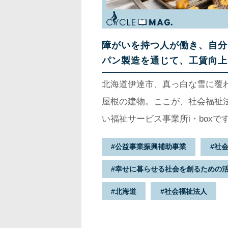
障がいを持つ人が働き、自分
パン製造を通じて、工賃向上
北海道伊達市、真っ白な雪に覆
屋根の建物。ここが、社会福祉
い福祉サービス事業所i・boxで
神障がいのある方のための就労
公益事業振興補助事業
社
在ではおよそ70名の方がパン製
幸せに暮らせる社会を創るための
ざまな仕事を通じて、働く喜び
指しています。この場所から、彼
北海道
社会福祉法人
タラプはどんな取り組みを行い
のか、i・box施設長の奥出さ