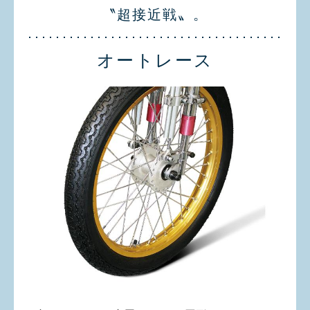
〝超接近戦〟。
オートレース