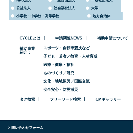
NPO法人
一般財団法人
一般社団法人
公益法人
社会福祉法人
大学
小学校・中学校・高等学校
地方自治体
CYCLEとは
申請関連NEWS
補助申請について
スポーツ・自転車競技など
補助事業
紹介
子ども・若者／教育・人材育成
医療・健康・福祉
ものづくり／研究
文化・地域振興／国際交流
安全安心・防災減災
タグ検索
フリーワード検索
CMギャラリー
問い合わせフォーム