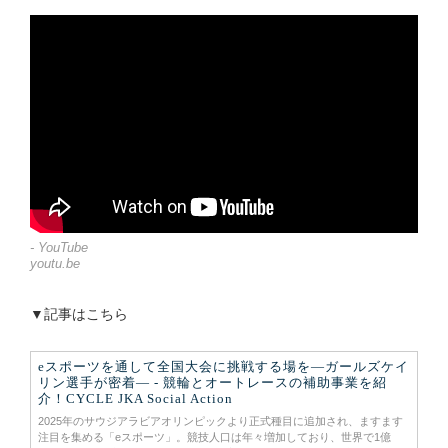
- YouTube
youtu.be
▼記事はこちら
eスポーツを通して全国大会に挑戦する場を―ガールズケイ
リン選手が密着― - 競輪とオートレースの補助事業を紹
介！CYCLE JKA Social Action
2025年のサウジアラビアオリンピックより正式種目に追加され、ますます
注目を集める「eスポーツ」。競技人口は年々増加しており、世界で1億