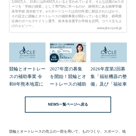
3,000万人、日本には約400万人いると言われています。そんな話題のeスポ
ーツを「学校の授業」として専門的に学べるのが、静岡市にある精華学園
高等学校 清水校です。eスポーツコースは2023年度に新設されたばかり。
その設立に競輪とオートレースの補助事業が関わっていると聞き、静岡県
出身のガールズケイリン選手、鈴木奈央選手が学校を訪問。コース立ち上
げのエピソー...
www.jka-cycle.jp
競輪とオートレー
2027年度の募集
2026年度第2回募
スの補助事業 令
を開始！競輪とオ
集「福祉機器の整
和8年熊本地震に
ートレースの補助
備」及び「福祉車
よる緊急支援の募
事業
両の整備」の申請
集開始について
受付を開始しまし
NEWS一覧ページへ戻る
た。
競輪とオートレースの売上の一部を用いて、
ものづくり、スポーツ、地