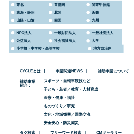
東北
首都圏
関東甲信越
東海・静岡
北陸
近畿
山陽・山陰
四国
九州
NPO法人
一般財団法人
一般社団法人
公益法人
社会福祉法人
大学
小学校・中学校・高等学校
地方自治体
CYCLEとは
申請関連NEWS
補助申請について
スポーツ・自転車競技など
補助事業
紹介
子ども・若者／教育・人材育成
医療・健康・福祉
ものづくり／研究
文化・地域振興／国際交流
安全安心・防災減災
タグ検索
フリーワード検索
CMギャラリー