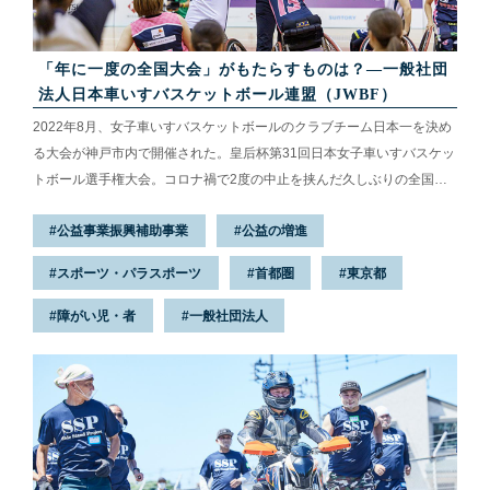
「年に一度の全国大会」がもたらすものは？—一般社団
法人日本車いすバスケットボール連盟（JWBF）
2022年8月、女子車いすバスケットボールのクラブチーム日本一を決め
る大会が神戸市内で開催された。皇后杯第31回日本女子車いすバスケッ
トボール選手権大会。コロナ禍で2度の中止を挟んだ久しぶりの全国大
会だ。6チーム、50人の選手たちの目標はさまざま。日本代表選出、パ
公益事業振興補助事業
公益の増進
ラリンピックでのメダル、憧れの選手に追いつきたい、動けなくなるま
でプレーしたい、新しい仲間との出会い……。年に一度のこの大会は、
スポーツ・パラスポーツ
首都圏
東京都
それぞれの歩みを確認する大切な大会であり、女子車いすバスケにとっ
ても大きな意味を持つ大会なのだという。
障がい児・者
一般社団法人