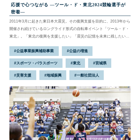
応援で心つながる ―ツール・ド・東北2024競輪選手が
密着―
2011年3月に起きた東日本大震災。その復興支援を目的に、2013年から
開催され続けているロングライド形式の自転車イベント「ツール・ド・
東北」。「東北の復興を支援したい」「震災の記憶を未来に残したい」
といった想いを掲げ、毎年1,000人以上のライダーが宮城県北部の海沿
公益事業振興補助事業
公益の増進
いを自転車で駆け抜けます。
スポーツ・パラスポーツ
東北
宮城県
災害支援
地域振興
一般社団法人