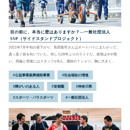
目の前に、本当に壁はありますか？―一般社団法人
SSP（サイドスタンドプロジェクト）
2021年7月中旬の昼下がり、長田龍司さんはオートバイにまたがって、
真っ直ぐ前を向いていた。何しろ28年ぶりのライドだ。表情はやや堅
い。両脇と背後にはスタッフが8人。濃紺のＴシャツ。胸に大きく
〈SSP〉の文字がある。サイド（S）スタンド（S）プロジェクト
公益事業振興補助事業
社会福祉の増進
（P）。障がいのある人にも、オートバイに乗る喜びを感じてほしい。
その姿を傍から、後ろから、全力で支えたい——。そんなプロジェクト
障がいのある人
首都圏
神奈川県
だ。会場にいる誰もが言う。「ここは、バイクばかの集まり」。参加者
もスタッフも、とてもうれしそうに言う。SSPはなぜ始まったのか。2
スポーツ・パラスポーツ
一般社団法人
年目を迎えた体験走行会を取材した。