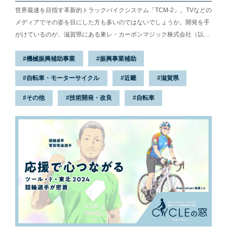
世界最速を目指す革新的トラックバイクシステム「TCM-2」。TVなどの
メディアでその姿を目にした方も多いのではないでしょうか。開発を手
がけているのが、滋賀県にある東レ・カーボンマジック株式会社（以
下、東レ・カーボンマジック）。日本の自転車競技が世界を牽引できる
機械振興補助事業
振興事業補助
存在になることを目指す「HPCJC」と共に開発を進めている事業で
す。この活動を支援しているのが、競輪とオートレースの補助事業で
自転車・モーターサイクル
近畿
滋賀県
す。
その他
技術開発・改良
自転車