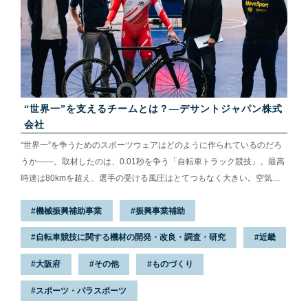
“世界一”を支えるチームとは？—デサントジャパン株式
会社
“世界一”を争うためのスポーツウェアはどのように作られているのだろ
うか——。取材したのは、0.01秒を争う「自転車トラック競技」。最高
時速は80kmを超え、選手の受ける風圧はとてつもなく大きい。空気抵
抗を減らすウェアの性能が勝敗を分けるとも言われ、各メーカーが開発
機械振興補助事業
振興事業補助
競争にしのぎを削っている。東京五輪のメダル獲得に向け、日本選手団
のウェアを開発してきたのが、スポーツウェアメーカーの株式会社デサ
自転車競技に関する機材の開発・改良・調査・研究
近畿
ントと関連会社デサントジャパン株式会社。0.01秒を縮めるべく「風を
受け流すウェア」を生み出した、開発チームの4人を追った。
大阪府
その他
ものづくり
スポーツ・パラスポーツ