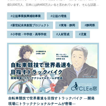
億3,000万人、日本には約400万人いると言われています。そんな話題の
eスポーツを「学校の授業」として専門的に学べるのが、静岡市にある
公益事業振興補助事業
公益の増進
精華学園高等学校 清水校です。eスポーツコースは2023年度に新設され
たばかり。その設立に競輪とオートレースの補助事業が関わっていると
新世紀未来創造プロジェクト
東海・静岡
静岡県
聞き、静岡県出身のガールズケイリン選手、鈴木奈央選手が学校を訪
問。コース立ち上げのエピソードや活動の様子を取材します。※eスポ
小学校・中学校・高等学校
人材育成
児童
ーツとは「エレクトロニック・スポーツ」の略で、電子機器を用いて
行...
自転車競技で世界最速を目指すトラックバイク ―開発
現場にトラックナショナルチームが密着―