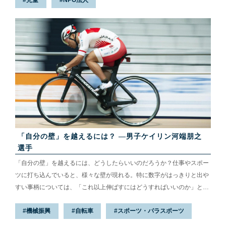
児童
NPO法人
「自分の壁」を越えるには？ —男子ケイリン河端朋之
選手
「自分の壁」を越えるには、どうしたらいいのだろうか？仕事やスポー
ツに打ち込んでいると、様々な壁が現れる。特に数字がはっきりと出や
すい事柄については、「これ以上伸ばすにはどうすればいいのか」と悩
んでしまうこともある。ただ、それらの壁を突破した時、自らの成長を
機械振興
自転車
スポーツ・パラスポーツ
大きく感じられる。