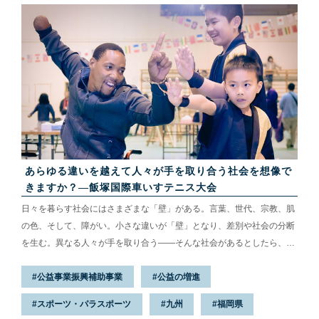
あらゆる違いを越えて人々が手を取り合う社会を想像で
きますか？—飯塚国際車いすテニス大会
日々を暮らす社会にはさまざまな「壁」がある。言葉、世代、宗教、肌
の色、そして、障がい。小さな違いが「壁」となり、差別や社会の分断
を生む。異なる人々が手を取り合う——そんな社会があるとしたら、ど
んな姿をしているのだろうか。
公益事業振興補助事業
公益の増進
スポーツ・パラスポーツ
九州
福岡県