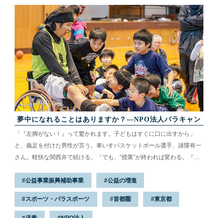
夢中になれることはありますか？—NPO法人パラキャン
「『左脚がない！』って驚かれます。子どもはすぐに口に出すから」
と、義足を付けた男性が言う。車いすバスケットボール選手、諸隈有一
さん。軽快な関西弁で続ける。「でも、“授業”が終われば変わる。『ク
マちゃん、クマちゃん』と慕ってくれる。〝障がい〟ではなくて、
公益事業振興補助事業
公益の増進
〝僕〟を見てくれるようになるんです」——。
スポーツ・パラスポーツ
首都圏
東京都