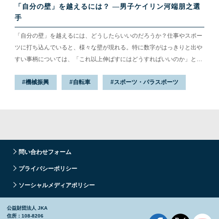
「自分の壁」を越えるには？ —男子ケイリン河端朋之選
手
「自分の壁」を越えるには、どうしたらいいのだろうか？仕事やスポー
ツに打ち込んでいると、様々な壁が現れる。特に数字がはっきりと出や
すい事柄については、「これ以上伸ばすにはどうすればいいのか」と悩
んでしまうこともある。ただ、それらの壁を突破した時、自らの成長を
機械振興
自転車
スポーツ・パラスポーツ
大きく感じられる。
問い合わせフォーム
プライバシーポリシー
ソーシャルメディアポリシー
公益財団法人 JKA
住所：108-8206