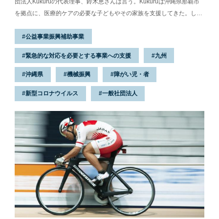
団法人Kukuruの代表理事、鈴木恵さんは言う。Kukuruは沖縄県那覇市
を拠点に、医療的ケアの必要な子どもやその家族を支援してきた。しか
し、訪問看護や一時預かりといった事業は新型コロナウイルスの感染拡
公益事業振興補助事業
大で縮小せざるを得なくなってしまう。同じ時、親たちも不安を抱えて
いた。「この子や自分たちが感染したら、どうなるの？」と。こうした
緊急的な対応を必要とする事業への支援
九州
声を聞いた鈴木さんたちは、できることを探して事業を再開し始めてい
る。緊急事態でも、だからこそ、子どもも親も一息つける「レスパイト
沖縄県
機械振興
障がい児・者
（休息）」をつくろう、と。2020年10月、鈴木さんや利用者にオンラ
新型コロナウイルス
一般社団法人
イン...