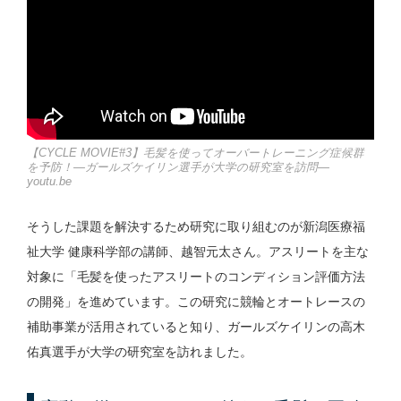
【CYCLE MOVIE#3】毛髪を使ってオーバートレーニング症候群
を予防！―ガールズケイリン選手が大学の研究室を訪問―
youtu.be
そうした課題を解決するため研究に取り組むのが新潟医療福
祉大学 健康科学部の講師、越智元太さん。アスリートを主な
対象に「毛髪を使ったアスリートのコンディション評価方法
の開発」を進めています。この研究に競輪とオートレースの
補助事業が活用されていると知り、ガールズケイリンの高木
佑真選手が大学の研究室を訪れました。