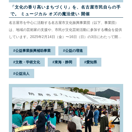
「文化の香り高いまちづくり」を、名古屋市民自らの手
で。 ミュージカル オズの魔法使い 開催
名古屋市を中心に活動する名古屋市文化振興事業団（以下、事業団）
は、地域の芸術家の支援や、市民が文化芸術活動に参加する機会を提供
しています。2025年2月14日（金）〜16日（日）の3日にわたって開催
されたミュージカル『オズの魔法使い』は、まさに名古屋市民や、名古
公益事業振興補助事業
公益の増進
屋市にゆかりのある人々が中心となってつくり上げられた舞台演劇で
す。今回は本公演のレポートや関係者へのインタビューを通じて、文化
文教・学術文化
東海・静岡
愛知県
を市民自らの手でつくり上げることへの思いを伺いました。 名古屋市文
化振興事業団のホームページはこちら 文化の火を灯し続けるために、大
公益法人
切なこと 『オズの魔法使い』は、心の絆や多様性の大切さを描いた名作
児童文学...