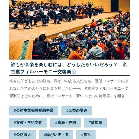
誰もが音楽を楽しむには、どうしたらいいだろう？—名
古屋フィルハーモニー交響楽団
小さな子どもとその親も、障がいのある人たちも、普段コンサートに来
れない全ての人たちに音楽を届けたい——。名古屋フィルハーモニー交
響楽団はそのために、福祉コンサート「夢いっぱいの特等席」を開き続
けてきた。きっかけは公演中に退席した親子がいたこと。子どもが声を
公益事業振興補助事業
公益の増進
上げるのを、母親が気に病んで席を立ったという。その姿を見た楽団職
員は考えた。コンサートに来たくても、来られない人がいる。そ
文教・学術文化
東海・静岡
愛知県
の“壁”は何だろう。誰もが音楽を楽しむには、どうしたらいいだろう。
一人の気づきからコンサートは始まった。声を出してもいい。立ち上が
公益法人
障がい児・者
福祉