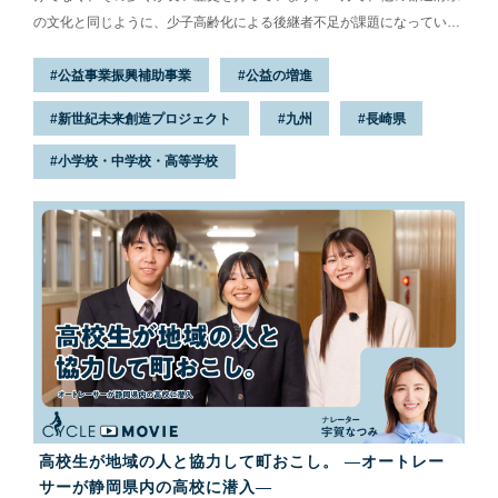
の文化と同じように、少子高齢化による後継者不足が課題になっていま
す。そんな中、伝統文化に関する教育を積極的に行っているのが長崎市
公益事業振興補助事業
公益の増進
にある瓊浦（けいほ）高校です。今回はその取り組みの背景や詳細につ
いて、瓊浦高校の先生方や生徒の皆さんにお話を伺いました。
新世紀未来創造プロジェクト
九州
長崎県
小学校・中学校・高等学校
高校生が地域の人と協力して町おこし。 ―オートレー
サーが静岡県内の高校に潜入―