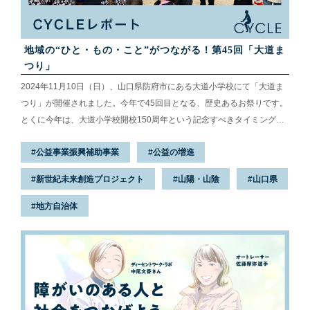
地域の“ひと・もの・こと”がつながる！第45回「大道ま
つり」
2024年11月10日（日）、山口県防府市にある大道小学校にて「大道ま
つり」が開催されました。今年で45回目となる、歴史あるお祭りです。
とくに今年は、大道小学校開校150周年という記念すべきタイミングと
いうこともあり、お祭りを盛り上げようと大道小学校の子どもたちの気
公益事業振興補助事業
公益の増進
合いは十分！いよいよ開始時刻間近になると、地元の方が続々と集ま
り、にぎやかな雰囲気に満たされていきました。 ふるさとへの愛と誇り
新世紀未来創造プロジェクト
山陽・山陰
山口県
を育むために 大道まつりは、地域の人々みんなで作るお祭りです。校庭
には、JA防府や大道郵便局の職員たち、山口短期大学の学生たちなど、
地方自治体
たくさんの人々の協力による出店が並んでいました。その中のひとつに
あっ...