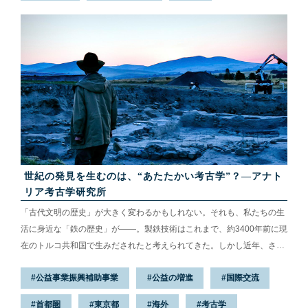
ってもいい。そんな自由なコンサートは2019年11月に20周年を迎え、
約6300人が集...
世紀の発見を生むのは、“あたたかい考古学”？—アナト
リア考古学研究所
「古代文明の歴史」が大きく変わるかもしれない。それも、私たちの生
活に身近な「鉄の歴史」が——。製鉄技術はこれまで、約3400年前に現
在のトルコ共和国で生みだされたと考えられてきた。しかし近年、さら
に1000年ほど古い地層から製鉄の痕跡が見つかったのだ。発掘調査を手
公益事業振興補助事業
公益の増進
国際交流
がけたのが、中近東文化センター（東京）に付属するアナトリア考古学
研究所。所長の大村幸弘さんらはトルコ国内の遺跡で、45年以上にわた
首都圏
東京都
海外
考古学