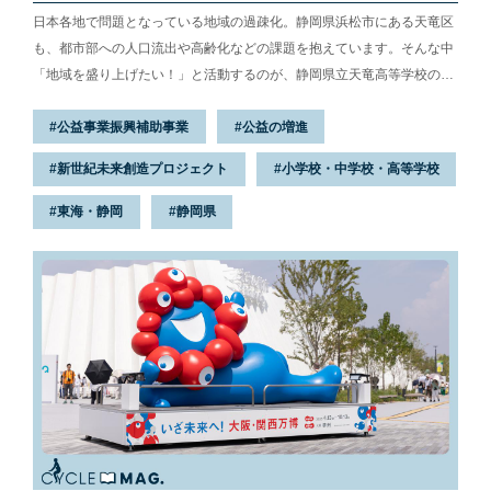
日本各地で問題となっている地域の過疎化。静岡県浜松市にある天竜区
も、都市部への人口流出や高齢化などの課題を抱えています。そんな中
「地域を盛り上げたい！」と活動するのが、静岡県立天竜高等学校の生
徒たち。有志サークル天竜ラボとして、地元の人と関わりながらさまざ
公益事業振興補助事業
公益の増進
まな町おこしを繰り広げています。この活動には競輪とオートレースの
補助事業が活用されており、「高校生のみなさんがどんなことに取り組
新世紀未来創造プロジェクト
小学校・中学校・高等学校
んでいるかを知りたい」と、オートレーサーの北市唯選手が天竜高等学
校の校舎を訪れました。
東海・静岡
静岡県