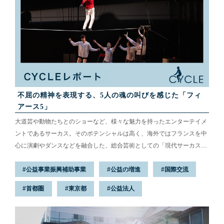
不屈の精神を表現する、5人の魂の叫びを感じた「フィ
アース5」
大道芸や動物たちとのショーなど、様々な魅力を持ったエンターテイメ
ントであるサーカス。そのポテンシャルは高く、海外ではフランスを中
心に演劇やダンスなどを融合した、総合芸術としての「現代サーカス」
が注目を集めています。しかし、日本ではまだ知名度が低いため、その
公益事業振興補助事業
公益の増進
国際交流
道を志すアーティストを支援する機会も多くはありません。 日本の才能
に、世界へと羽ばたくきっかけを──そんな思いから始まったのが、競
首都圏
東京都
公益法人
輪とオートレースの補助事業が支援する、公益財団法人せたがや文化財
団主催の現代サーカス交流プロジェクト『フィアース5』です。今回は
10月27日（金）から3日間、世田谷パブリックシアターにて上演されま