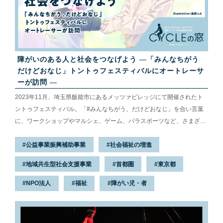
障がいのある人と社会をつなげよう ―「みんなちがう
だけどおなじ」トントゥフェスティバルにオートレーサ
ーが訪問 ―
2023年11月、埼玉県飯能市にあるメッツァビレッジにて開催されたト
ントゥフェスティバル。「#みんなちがう、だけどおなじ」を合い言葉
に、ワークショップやマルシェ、ゲーム、パラスポーツなど、さまざま
なプログラムが楽しめるイベントです。
公益事業振興補助事業
社会福祉の増進
地域共生型社会支援事業
首都圏
東京都
NPO法人
福祉
障がい児・者