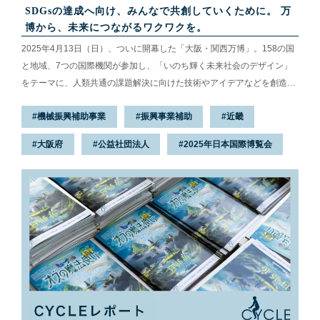
SDGsの達成へ向け、みんなで共創していくために。 万
博から、未来につながるワクワクを。
2025年4月13日（日）、ついに開幕した「大阪・関西万博」。158の国
と地域、7つの国際機関が参加し、「いのち輝く未来社会のデザイン」
をテーマに、人類共通の課題解決に向けた技術やアイデアなどを創造・
発信しています。そんな未来への一歩が詰まった万博にも、競輪とオー
機械振興補助事業
振興事業補助
近畿
トレースの補助事業が関わっています。今回は、国内・海外から集まっ
た来場者でにぎわう万博を訪ね、「TEAM EXPO 2025」プログラムイベ
大阪府
公益社団法人
2025年日本国際博覧会
ントの様子や担当者の想いを伺ってきました。