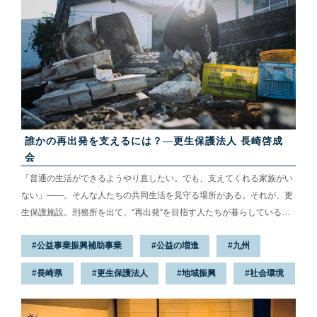
した。 ※公...
誰かの再出発を支えるには？—更生保護法人 長崎啓成
会
「普通の生活ができるようやり直したい。でも、支えてくれる家族がい
ない」——。そんな人たちの共同生活を見守る場所がある。それが、更
生保護施設。刑務所を出て、“再出発”を目指す人たちが暮らしている。
全国にある施設の中でも、長崎市にある長崎啓成会の歴史は長い。明治
公益事業振興補助事業
公益の増進
九州
時代、刑務所職員が「身寄りのない人ほど再起が難しい」と気付き、服
役を終えた人たちを自宅に住まわせたのが始まりだ。それ以来、多くの
長崎県
更生保護法人
地域振興
社会環境
人の社会復帰を後押ししており、そんな長崎啓成会の活動を、JKAは支
援してきた。では、どうして“再出発”を支える必要があるのだろうか。
窃盗の罪を犯した、ある男性の話から始めたい。