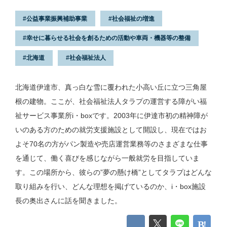
公益事業振興補助事業
社会福祉の増進
幸せに暮らせる社会を創るための活動や車両・機器等の整備
北海道
社会福祉法人
北海道伊達市、真っ白な雪に覆われた小高い丘に立つ三角屋
根の建物。ここが、社会福祉法人タラプの運営する障がい福
祉サービス事業所i・boxです。2003年に伊達市初の精神障が
いのある方のための就労支援施設として開設し、現在ではお
よそ70名の方がパン製造や売店運営業務等のさまざまな仕事
を通じて、働く喜びを感じながら一般就労を目指していま
す。この場所から、彼らの”夢の懸け橋”としてタラプはどんな
取り組みを行い、どんな理想を掲げているのか、i・box施設
長の奥出さんに話を聞きました。