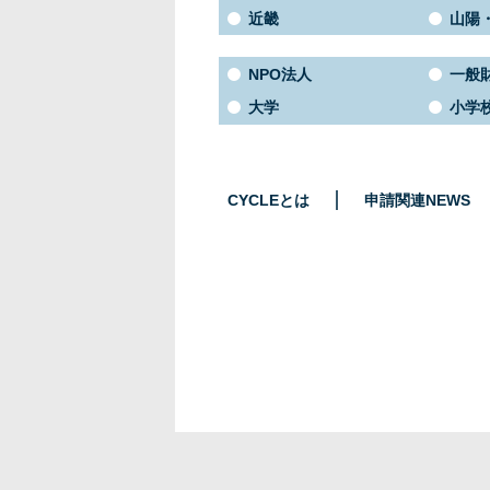
近畿
山陽
NPO法人
一般
大学
小学
CYCLEとは
申請関連NEWS