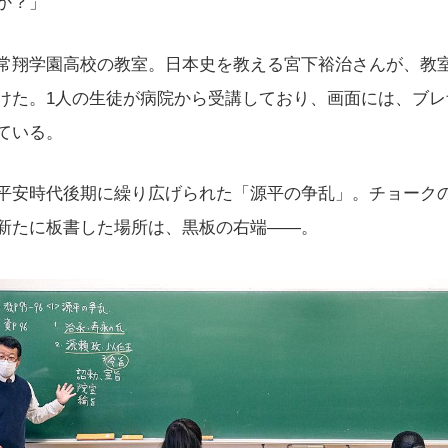
か？」
常翔学園高校の教室。日本史を教える宮下裕治さんが、教
けた。1人の生徒が病院から受講しており、画面には、ブレ
ている。
平安時代後期に繰り広げられた「源平の争乱」。チョーク
新たに板書した場所は、黒板の右端——。