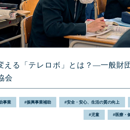
変える「テレロボ」とは？—一般財団
協会
助事業
振興事業補助
安全・安心、生活の質の向上
児童
医療・