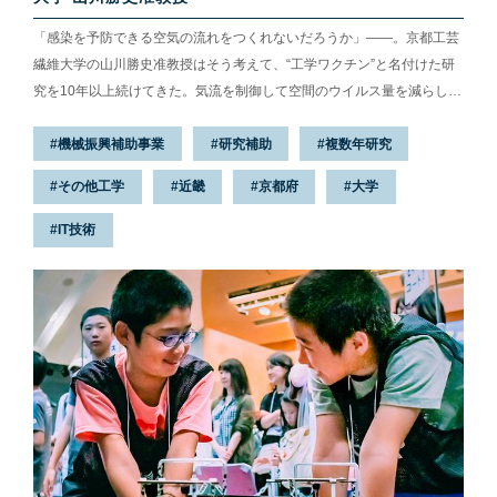
「感染を予防できる空気の流れをつくれないだろうか」——。京都工芸
繊維大学の山川勝史准教授はそう考えて、“工学ワクチン”と名付けた研
究を10年以上続けてきた。気流を制御して空間のウイルス量を減らし、
感染リスクを減らす仕組みだ。長年この“ワクチン”は見向きもされず、
機械振興補助事業
研究補助
複数年研究
「使えない研究」と言われたこともあったというが、新型コロナウイル
スが大流行する今、国内外で大きな注目を集めている。工学ワクチンは
その他工学
近畿
京都府
大学
どう活用できるのか。2020年8月、最前線で研究が進む京都工芸繊維大
学の研究室を訪ねた。 「空気の流れ」でウイルスを減らす ディスプレ
IT技術
イに映し出されたのは、9人の生徒が席に着く教室のコンピュータグラ
フィ...