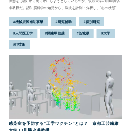
状態を“脳波”から明らかにしようとしているのが、筑波大学の川崎真弘
准教授だ。認知脳科学の知見から、脳波を計測・分析し、“心の状態”を
可視化するアプリケーションの開発を進めている。人の心は、科学で捉
機械振興補助事業
研究補助
個別研究
えることができるのか。2021年8月、大学を訪れ、研究の最前線を聞い
た。
人間医工学
関東甲信越
茨城県
大学
IT技術
感染症を予防する“工学ワクチン”とは？—京都工芸繊維
大学 山川勝史准教授