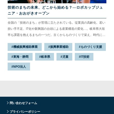
技術のまちの未来、どこから始める？—ロボカップジュ
ニア・おおがきオープン
全国の「技術のまち」が苦境に立たされている。従業員の高齢化、若い
担い手不足、IT化や新興国の台頭による産業構造の変化…。岐阜県大垣
市も課題を抱えるまちの一つだ。古くからものづくりで栄え、時代に合
わせて主幹産業を変えてきた。今また、新たな転換点を迎えているとい
機械振興補助事業
振興事業補助
ものづくり支援
う。そんな大垣市がまちの未来を託すのが、“ロボット”だ。市は「先端
技術のまちづくり」を掲げ、全国に先駆けて子どものロボット・プログ
東海・静岡
岐阜県
児童
IT技術
ラミング教育に力を入れ始めている。2019年9月下旬、18万人を集めた
「ロボフェスおおがき」の会場の一角で、ロボット競技の大会が開かれ
NPO法人
た。そこにいたのは、ロボット本体もプログラムも自作してしまう約
100人の...
問い合わせフォーム
プライバシーポリシー