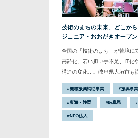
技術のまちの未来、どこから
ジュニア・おおがきオープン
全国の「技術のまち」が苦境に
高齢化、若い担い手不足、IT化
構造の変化…。岐阜県大垣市も
だ。古くからものづくりで栄え
機械振興補助事業
振興事
を変えてきた。今また、新たな
東海・静岡
岐阜県
う。そんな大垣市がまちの未来
ト”だ。市は「先端技術のまち
NPO法人
けて子どものロボット・プログ
めている。2019年9月下旬、1