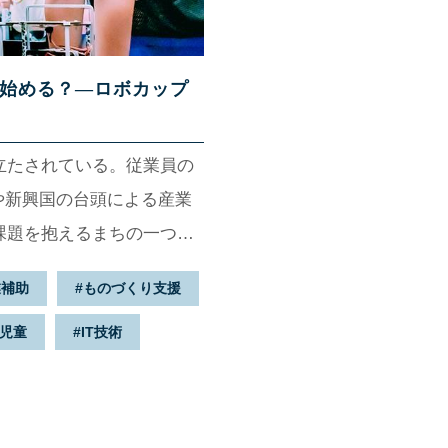
始める？—ロボカップ
立たされている。従業員の
や新興国の台頭による産業
課題を抱えるまちの一つ
、時代に合わせて主幹産業
業補助
ものづくり支援
転換点を迎えているとい
児童
IT技術
を託すのが、“ロボッ
づくり」を掲げ、全国に先駆
ラミング教育に力を入れ始
8万人を集めた「ロボフェス