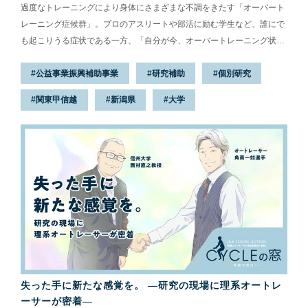
過度なトレーニングにより身体にさまざまな不調をきたす「オーバート
レーニング症候群」。プロのアスリートや部活に励む学生など、誰にで
も起こりうる症状である一方、「自分が今、オーバートレーニング状態
かがわからない」「不調の原因がオーバートレーニングにあるのかどう
公益事業振興補助事業
研究補助
個別研究
か不明だ」など、自覚症状が出にくいといった問題もあります。
関東甲信越
新潟県
大学
失った手に新たな感覚を。 ―研究の現場に理系オートレ
ーサーが密着―