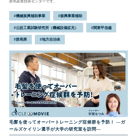
群馬産業技術センターです。
機械振興補助事業
振興事業補助
公設工業試験研究所（機械設備拡充）
関東甲信越
群馬県
地方自治体
毛髪を使ってオーバートレーニング症候群を予防！ ―ガ
ールズケイリン選手が大学の研究室を訪問―