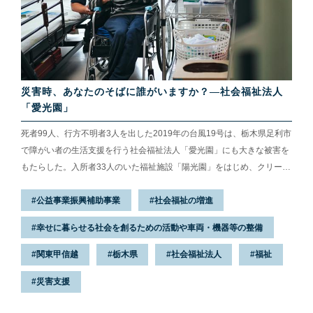
災害時、あなたのそばに誰がいますか？—社会福祉法人
「愛光園」
死者99人、行方不明者3人を出した2019年の台風19号は、栃木県足利市
で障がい者の生活支援を行う社会福祉法人「愛光園」にも大きな被害を
もたらした。入所者33人のいた福祉施設「陽光園」をはじめ、クリーニ
ング工場やパン工房などが浸水。電動ベッドや送迎用の車両15台が壊れ
公益事業振興補助事業
社会福祉の増進
るなど、総被害額は1億8千万円にも上った。あれから1年。迅速な復旧
の裏には、愛光園が積み重ねてきた“支え合い”があったという。2020年
幸せに暮らせる社会を創るための活動や車両・機器等の整備
9月、復旧を終えた陽光園を訪ねた。
関東甲信越
栃木県
社会福祉法人
福祉
災害支援