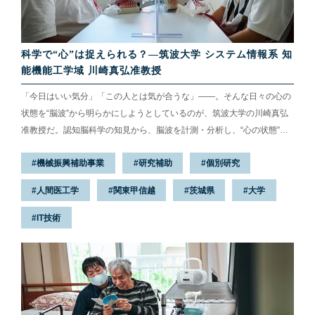
科学で“心”は捉えられる？―筑波大学 システム情報系 知
能機能工学域 川崎真弘准教授
「今日はいい気分」「この人とは気が合うな」——。そんな日々の心の
状態を“脳波”から明らかにしようとしているのが、筑波大学の川崎真弘
准教授だ。認知脳科学の知見から、脳波を計測・分析し、“心の状態”を
可視化するアプリケーションの開発を進めている。人の心は、科学で捉
機械振興補助事業
研究補助
個別研究
えることができるのか。2021年8月、大学を訪れ、研究の最前線を聞い
た。
人間医工学
関東甲信越
茨城県
大学
IT技術