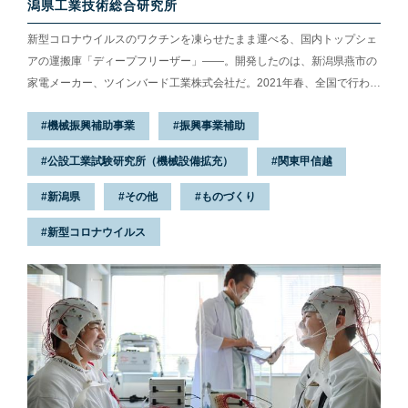
潟県工業技術総合研究所
新型コロナウイルスのワクチンを凍らせたまま運べる、国内トップシェ
アの運搬庫「ディープフリーザー」——。開発したのは、新潟県燕市の
家電メーカー、ツインバード工業株式会社だ。2021年春、全国で行われ
たワクチン接種のために同社が生産した台数は、従来の生産能力を大き
機械振興補助事業
振興事業補助
く上回る1万台超。ワクチン接種が進んだ背景には、燕三条地域の企業
の技術力とネットワークがあった。増産の過程で不可欠なディープフリ
公設工業試験研究所（機械設備拡充）
関東甲信越
ーザーの安全性能を検査したのが、地域の公設試験研究機関（公設
試）、新潟県工業技術総合研究所だ。ワクチン運搬庫が生まれた過程を
新潟県
その他
ものづくり
探るため、まずは2021年12月中旬、金属加工産業で知られる燕三条地
新型コロナウイルス
域にある、ツイ...