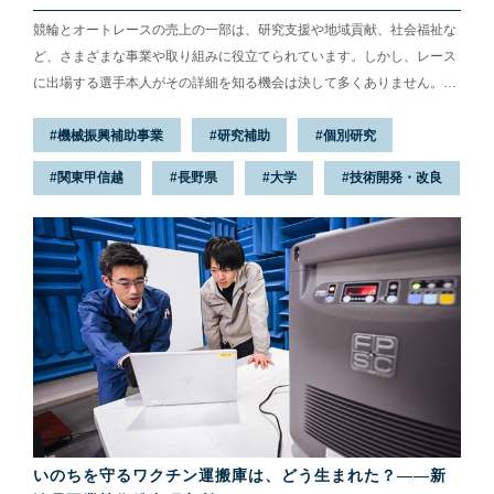
競輪とオートレースの売上の一部は、研究支援や地域貢献、社会福祉な
ど、さまざまな事業や取り組みに役立てられています。しかし、レース
に出場する選手本人がその詳細を知る機会は決して多くありません。そ
こで今回は、オートレーサーの角南一如選手が補助事業者のもとを訪
機械振興補助事業
研究補助
個別研究
問。自分たちの活躍によって生まれた売上の一部がどんな風に社会の役
に立っているのか？その答えを探りに行きます。
関東甲信越
長野県
大学
技術開発・改良
いのちを守るワクチン運搬庫は、どう生まれた？——新