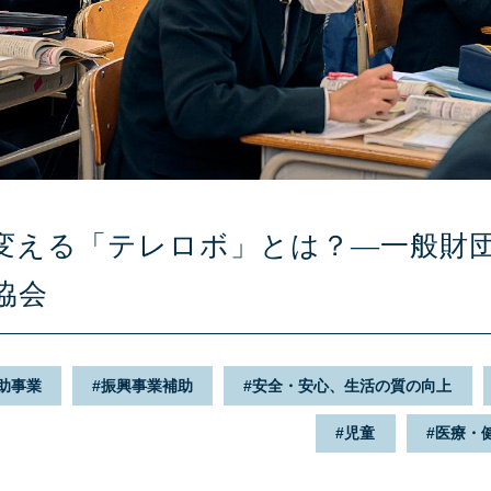
変える「テレロボ」とは？—一般財団
協会
助事業
振興事業補助
安全・安心、生活の質の向上
児童
医療・