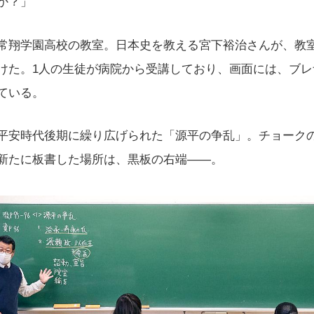
か？」
常翔学園高校の教室。日本史を教える宮下裕治さんが、教
けた。1人の生徒が病院から受講しており、画面には、ブレ
ている。
平安時代後期に繰り広げられた「源平の争乱」。チョーク
新たに板書した場所は、黒板の右端——。