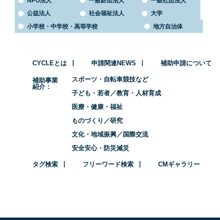
NPO法人
一般財団法人
一般社団法人
公益法人
社会福祉法人
大学
小学校・中学校・高等学校
地方自治体
CYCLEとは
申請関連NEWS
補助申請について
スポーツ・自転車競技など
補助事業
紹介
子ども・若者／教育・人材育成
医療・健康・福祉
ものづくり／研究
文化・地域振興／国際交流
安全安心・防災減災
タグ検索
フリーワード検索
CMギャラリー