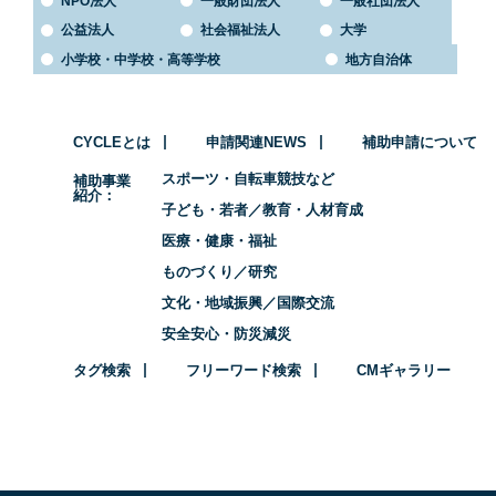
NPO法人
一般財団法人
一般社団法人
公益法人
社会福祉法人
大学
小学校・中学校・高等学校
地方自治体
CYCLEとは
申請関連NEWS
補助申請について
スポーツ・自転車競技など
補助事業
紹介
子ども・若者／教育・人材育成
医療・健康・福祉
ものづくり／研究
文化・地域振興／国際交流
安全安心・防災減災
タグ検索
フリーワード検索
CMギャラリー