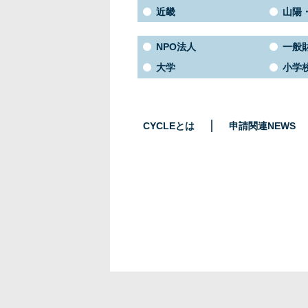
近畿
山陽
NPO法人
一般
大学
小学
CYCLEとは
申請関連NEWS