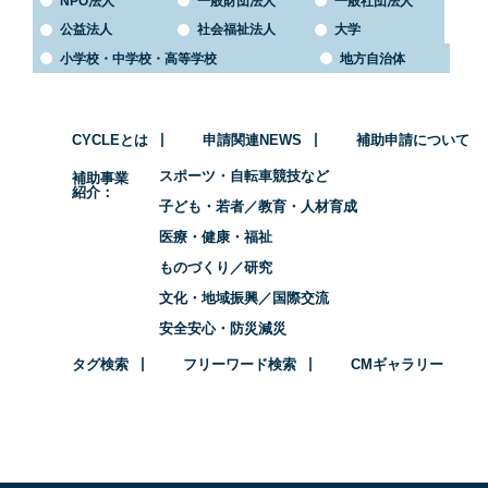
NPO法人
一般財団法人
一般社団法人
公益法人
社会福祉法人
大学
小学校・中学校・高等学校
地方自治体
CYCLEとは
申請関連NEWS
補助申請について
スポーツ・自転車競技など
補助事業
紹介
子ども・若者／教育・人材育成
医療・健康・福祉
ものづくり／研究
文化・地域振興／国際交流
安全安心・防災減災
タグ検索
フリーワード検索
CMギャラリー