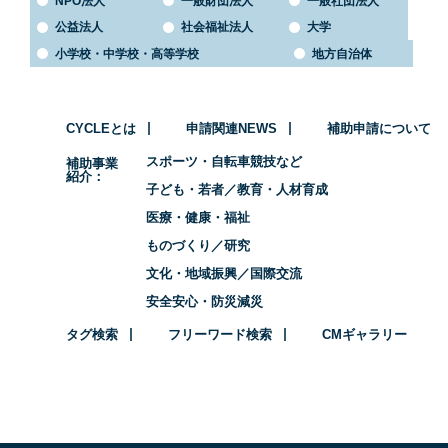
NPO法人
一般財団法人
一般社団法人
公益法人
社会福祉法人
大学
小学校・中学校・高等学校
地方自治体
CYCLEとは
申請関連NEWS
補助申請について
スポーツ・自転車競技など
補助事業
紹介
子ども・若者／教育・人材育成
医療・健康・福祉
ものづくり／研究
文化・地域振興／国際交流
安全安心・防災減災
タグ検索
フリーワード検索
CMギャラリー