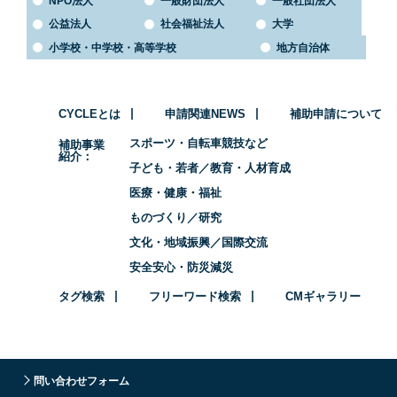
NPO法人
一般財団法人
一般社団法人
公益法人
社会福祉法人
大学
小学校・中学校・高等学校
地方自治体
CYCLEとは
申請関連NEWS
補助申請について
スポーツ・自転車競技など
補助事業
紹介
子ども・若者／教育・人材育成
医療・健康・福祉
ものづくり／研究
文化・地域振興／国際交流
安全安心・防災減災
タグ検索
フリーワード検索
CMギャラリー
問い合わせフォーム