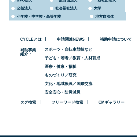
NPO法人
一般財団法人
一般社団法人
公益法人
社会福祉法人
大学
小学校・中学校・高等学校
地方自治体
CYCLEとは
申請関連NEWS
補助申請について
スポーツ・自転車競技など
補助事業
紹介
子ども・若者／教育・人材育成
医療・健康・福祉
ものづくり／研究
文化・地域振興／国際交流
安全安心・防災減災
タグ検索
フリーワード検索
CMギャラリー