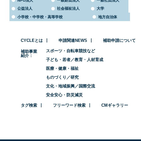
NPO法人
一般財団法人
一般社団法人
公益法人
社会福祉法人
大学
小学校・中学校・高等学校
地方自治体
CYCLEとは
申請関連NEWS
補助申請について
スポーツ・自転車競技など
補助事業
紹介
子ども・若者／教育・人材育成
医療・健康・福祉
ものづくり／研究
文化・地域振興／国際交流
安全安心・防災減災
タグ検索
フリーワード検索
CMギャラリー