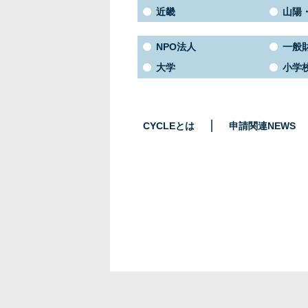
近畿
山陽
NPO法人
一般
大学
小学
CYCLEとは
申請関連NEWS