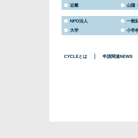
近畿
山陽
NPO法人
一般
大学
小学
CYCLEとは
申請関連NEWS