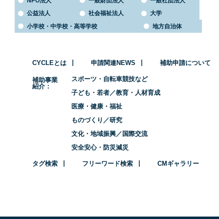
NPO法人
一般財団法人
一般社団法人
公益法人
社会福祉法人
大学
小学校・中学校・高等学校
地方自治体
CYCLEとは
申請関連NEWS
補助申請について
スポーツ・自転車競技など
補助事業
紹介
子ども・若者／教育・人材育成
医療・健康・福祉
ものづくり／研究
文化・地域振興／国際交流
安全安心・防災減災
タグ検索
フリーワード検索
CMギャラリー