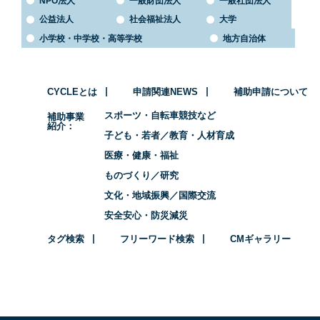
NPO法人
一般財団法人
一般社団法人
公益法人
社会福祉法人
大学
小学校・中学校・高等学校
地方自治体
CYCLEとは
申請関連NEWS
補助申請について
スポーツ・自転車競技など
補助事業
紹介
子ども・若者／教育・人材育成
医療・健康・福祉
ものづくり／研究
文化・地域振興／国際交流
安全安心・防災減災
タグ検索
フリーワード検索
CMギャラリー