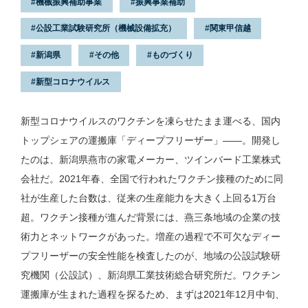
機械振興補助事業
振興事業補助
公設工業試験研究所（機械設備拡充）
関東甲信越
新潟県
その他
ものづくり
新型コロナウイルス
新型コロナウイルスのワクチンを凍らせたまま運べる、国内
トップシェアの運搬庫「ディープフリーザー」——。開発し
たのは、新潟県燕市の家電メーカー、ツインバード工業株式
会社だ。2021年春、全国で行われたワクチン接種のために同
社が生産した台数は、従来の生産能力を大きく上回る1万台
超。ワクチン接種が進んだ背景には、燕三条地域の企業の技
術力とネットワークがあった。増産の過程で不可欠なディー
プフリーザーの安全性能を検査したのが、地域の公設試験研
究機関（公設試）、新潟県工業技術総合研究所だ。ワクチン
運搬庫が生まれた過程を探るため、まずは2021年12月中旬、