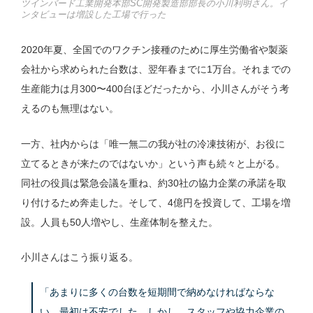
ツインバード工業開発本部SC開発製造部部長の小川利明さん。イ
ンタビューは増設した工場で行った
2020年夏、全国でのワクチン接種のために厚生労働省や製薬
会社から求められた台数は、翌年春までに1万台。それまでの
生産能力は月300〜400台ほどだったから、小川さんがそう考
えるのも無理はない。
一方、社内からは「唯一無二の我が社の冷凍技術が、お役に
立てるときが来たのではないか」という声も続々と上がる。
同社の役員は緊急会議を重ね、約30社の協力企業の承諾を取
り付けるため奔走した。そして、4億円を投資して、工場を増
設。人員も50人増やし、生産体制を整えた。
小川さんはこう振り返る。
「あまりに多くの台数を短期間で納めなければならな
い。最初は不安でした。しかし、スタッフや協力企業の