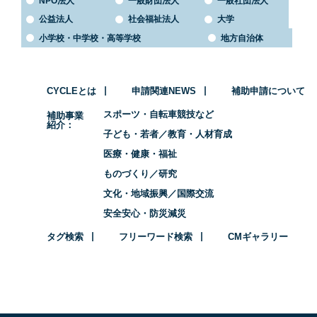
NPO法人
一般財団法人
一般社団法人
公益法人
社会福祉法人
大学
小学校・中学校・高等学校
地方自治体
CYCLEとは
申請関連NEWS
補助申請について
スポーツ・自転車競技など
補助事業
紹介
子ども・若者／教育・人材育成
医療・健康・福祉
ものづくり／研究
文化・地域振興／国際交流
安全安心・防災減災
タグ検索
フリーワード検索
CMギャラリー