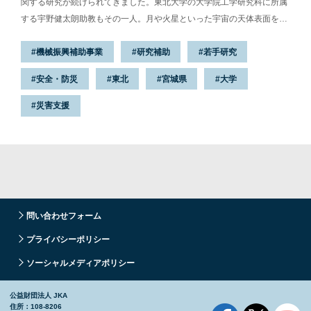
関する研究が続けられてきました。東北大学の大学院工学研究科に所属
する宇野健太朗助教もその一人。月や火星といった宇宙の天体表面を始
め、活火山や災害現場など、未知で過酷な環境を人間に代わって探査す
機械振興補助事業
研究補助
若手研究
るロボットの研究・開発を学生のみなさんと進めています。
安全・防災
東北
宮城県
大学
災害支援
問い合わせフォーム
プライバシーポリシー
ソーシャルメディアポリシー
公益財団法人 JKA
住所：108-8206