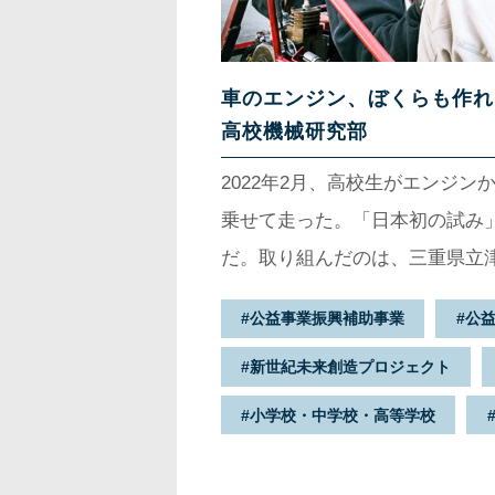
車のエンジン、ぼくらも作れ
高校機械研究部
2022年2月、高校生がエンジ
乗せて走った。「日本初の試み
だ。取り組んだのは、三重県立
生4人。「ゼロハン」と呼ばれる
公益事業振興補助事業
公
載せた自作バギーカー「ゼロハ
新世紀未来創造プロジェクト
きた4人だが、大会では市販の
なぜ、彼らは難しいエンジン製
小学校・中学校・高等学校
か。どうやって完成させること
を訪ねて取材した。