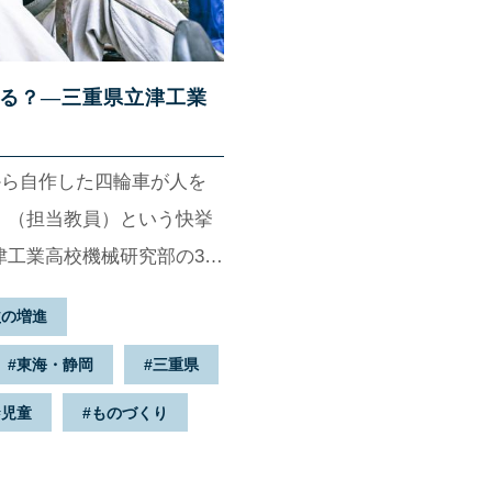
る？—三重県立津工業
ンから自作した四輪車が人を
」（担当教員）という快挙
津工業高校機械研究部の3年
排気量50ccのエンジンを
益の増進
ンカー」競技に打ち込んで
東海・静岡
三重県
エンジンを使うのが通例だ。
作に取り組むことにしたの
児童
ものづくり
ができたのか。大会や同校