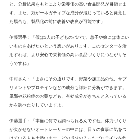
と、分析結果をもとにより栄養価の高い食品開発が目指せま
す。また、万が一ネガティブな成分が混じっていると発覚し
た場合も、製品化の前に改善や改良が可能です」
伊藤選手：「僕は3人の子どものパパで、息子や娘には体にい
いものをあげたいという想いがあります。このセンターを活
用すれば、より安心で栄養価の高い食品づくりにつながりそ
うですね」
中村さん：「まさにその通りです。野菜や加工品の他、サプ
リメントやプロテインなどの成分も詳細に分析ができます。
風邪や花粉症のお薬なども、有効成分がきちんと入っている
かを調べたりしていますよ」
伊藤選手：「本当に何でも調べられるんですね。体力づくり
が欠かせないオートレーサーの中には、日々の食事に気をつ
けている人も大勢います。どの成分の入ったプロテインを飲