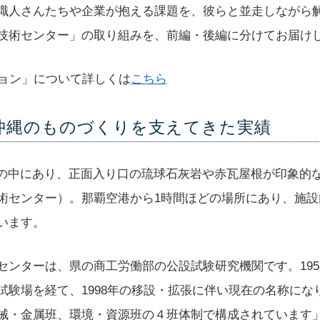
職人さんたちや企業が抱える課題を、彼らと並走しながら
技術センター」の取り組みを、前編・後編に分けてお届け
ジョン」について詳しくは
こちら
沖縄のものづくりを支えてきた実績
な敷地の中にあり、正面入り口の琉球石灰岩や赤瓦屋根が印象的
術センター）。那覇空港から1時間ほどの場所にあり、施設
います。
センターは、県の商工労働部の公設試験研究機関です。195
試験場を経て、1998年の移設・拡張に伴い現在の名称にな
械・金属班、環境・資源班の４班体制で構成されています