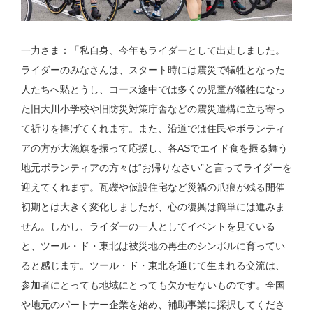
一力さま：「私自身、今年もライダーとして出走しました。
ライダーのみなさんは、スタート時には震災で犠牲となった
人たちへ黙とうし、コース途中では多くの児童が犠牲になっ
た旧大川小学校や旧防災対策庁舎などの震災遺構に立ち寄っ
て祈りを捧げてくれます。また、沿道では住民やボランティ
アの方が大漁旗を振って応援し、各ASでエイド食を振る舞う
地元ボランティアの方々は“お帰りなさい”と言ってライダーを
迎えてくれます。瓦礫や仮設住宅など災禍の爪痕が残る開催
初期とは大きく変化しましたが、心の復興は簡単には進みま
せん。しかし、ライダーの一人としてイベントを見ている
と、ツール・ド・東北は被災地の再生のシンボルに育ってい
ると感じます。ツール・ド・東北を通じて生まれる交流は、
参加者にとっても地域にとっても欠かせないものです。全国
や地元のパートナー企業を始め、補助事業に採択してくださ