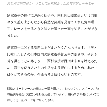
同じ岡山県出身ということで意気投合した西村教授と角南選手
筋電義手の操作に戸惑う様子や、同じ岡山県出身という同郷
ネタで盛り上がりながら自然な笑顔を見せてくれた角南選
手。レースを走るときとはまた違った一面を知ることができ
ました。
筋電義手に関する課題はまだまだたくさんあります。世界と
比較したときの日本国内の筋電義手普及率の低さや、研究予
算を得ることの難しさ……西村教授が目指す未来を叶えるた
め、義手を使う人たちの生活をより豊かにするため、私たち
は何ができるのか。今後も考え続けたいものです。
競輪とオートレースの売上の一部を用いて、
ものづくり、スポーツ、地
域振興等社会に役立つ活動を応援しています。
補助申請概要については
詳しくは下記ページをご覧ください。