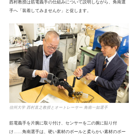
西村教授は筋電義手の仕組みについて説明しながら、角南選
手へ「装着してみませんか」と促します。
信州大学 西村直之教授とオートレーサー 角南一如選手
筋電義手を片腕に取り付け、センサーを二の腕に貼り付
け……角南選手は、硬い素材のボールと柔らかい素材のボー