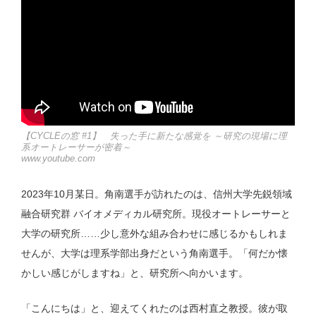
【CYCLEの窓 #1】 失った手に新たな感覚を ～研究の現場に理
系オートレーサーが密着～
www.youtube.com
2023年10月某日。角南選手が訪れたのは、信州大学先鋭領域
融合研究群 バイオメディカル研究所。現役オートレーサーと
大学の研究所……少し意外な組み合わせに感じるかもしれま
せんが、大学は理系学部出身だという角南選手。「何だか懐
かしい感じがしますね」と、研究所へ向かいます。
「こんにちは」と、迎えてくれたのは西村直之教授。彼が取