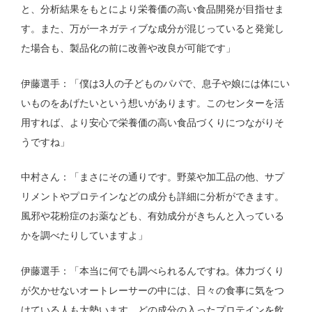
と、分析結果をもとにより栄養価の高い食品開発が目指せま
す。また、万が一ネガティブな成分が混じっていると発覚し
た場合も、製品化の前に改善や改良が可能です」
伊藤選手：「僕は3人の子どものパパで、息子や娘には体にい
いものをあげたいという想いがあります。このセンターを活
用すれば、より安心で栄養価の高い食品づくりにつながりそ
うですね」
中村さん：「まさにその通りです。野菜や加工品の他、サプ
リメントやプロテインなどの成分も詳細に分析ができます。
風邪や花粉症のお薬なども、有効成分がきちんと入っている
かを調べたりしていますよ」
伊藤選手：「本当に何でも調べられるんですね。体力づくり
が欠かせないオートレーサーの中には、日々の食事に気をつ
けている人も大勢います。どの成分の入ったプロテインを飲