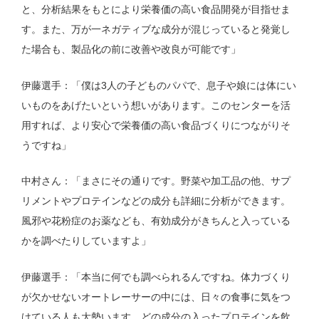
と、分析結果をもとにより栄養価の高い食品開発が目指せま
す。また、万が一ネガティブな成分が混じっていると発覚し
た場合も、製品化の前に改善や改良が可能です」
伊藤選手：「僕は3人の子どものパパで、息子や娘には体にい
いものをあげたいという想いがあります。このセンターを活
用すれば、より安心で栄養価の高い食品づくりにつながりそ
うですね」
中村さん：「まさにその通りです。野菜や加工品の他、サプ
リメントやプロテインなどの成分も詳細に分析ができます。
風邪や花粉症のお薬なども、有効成分がきちんと入っている
かを調べたりしていますよ」
伊藤選手：「本当に何でも調べられるんですね。体力づくり
が欠かせないオートレーサーの中には、日々の食事に気をつ
けている人も大勢います。どの成分の入ったプロテインを飲