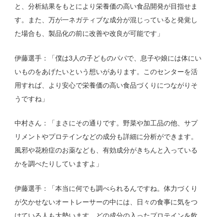
と、分析結果をもとにより栄養価の高い食品開発が目指せま
す。また、万が一ネガティブな成分が混じっていると発覚し
た場合も、製品化の前に改善や改良が可能です」
伊藤選手：「僕は3人の子どものパパで、息子や娘には体にい
いものをあげたいという想いがあります。このセンターを活
用すれば、より安心で栄養価の高い食品づくりにつながりそ
うですね」
中村さん：「まさにその通りです。野菜や加工品の他、サプ
リメントやプロテインなどの成分も詳細に分析ができます。
風邪や花粉症のお薬なども、有効成分がきちんと入っている
かを調べたりしていますよ」
伊藤選手：「本当に何でも調べられるんですね。体力づくり
が欠かせないオートレーサーの中には、日々の食事に気をつ
けている人も大勢います。どの成分の入ったプロテインを飲