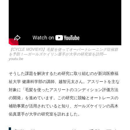
【CYCLE MOVIE#3】毛髪を使ってオーバートレーニング症候群
を予防！―ガールズケイリン選手が大学の研究室を訪問―
youtu.be
そうした課題を解決するため研究に取り組むのが新潟医療福
祉大学 健康科学部の講師、越智元太さん。アスリートを主な
対象に「毛髪を使ったアスリートのコンディション評価方法
の開発」を進めています。この研究に競輪とオートレースの
補助事業が活用されていると知り、ガールズケイリンの高木
佑真選手が大学の研究室を訪れました。