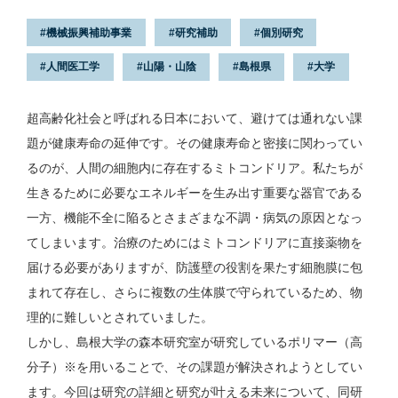
機械振興補助事業
研究補助
個別研究
人間医工学
山陽・山陰
島根県
大学
超高齢化社会と呼ばれる日本において、避けては通れない課
題が健康寿命の延伸です。その健康寿命と密接に関わってい
るのが、人間の細胞内に存在するミトコンドリア。私たちが
生きるために必要なエネルギーを生み出す重要な器官である
一方、機能不全に陥るとさまざまな不調・病気の原因となっ
てしまいます。治療のためにはミトコンドリアに直接薬物を
届ける必要がありますが、防護壁の役割を果たす細胞膜に包
まれて存在し、さらに複数の生体膜で守られているため、物
理的に難しいとされていました。
しかし、島根大学の森本研究室が研究しているポリマー（高
分子）※を用いることで、その課題が解決されようとしてい
ます。今回は研究の詳細と研究が叶える未来について、同研