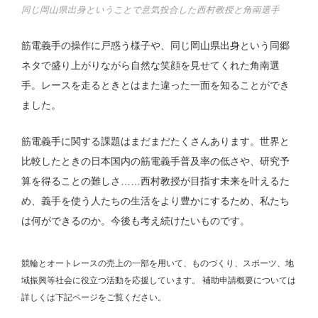
同じ岡山県出身ということで意気投合した西村教授と角南選手
筋電義手の操作に戸惑う様子や、同じ岡山県出身という同郷
ネタで盛り上がりながら自然な笑顔を見せてくれた角南選
手。レースを走るときとはまた違った一面を知ることができ
ました。
筋電義手に関する課題はまだまだたくさんあります。世界と
比較したときの日本国内の筋電義手普及率の低さや、研究予
算を得ることの難しさ……西村教授が目指す未来を叶えるた
め、義手を使う人たちの生活をより豊かにするため、私たち
は何ができるのか。今後も考え続けたいものです。
競輪とオートレースの売上の一部を用いて、
ものづくり、スポーツ、地
域振興等社会に役立つ活動を応援しています。
補助申請概要については
詳しくは下記ページをご覧ください。