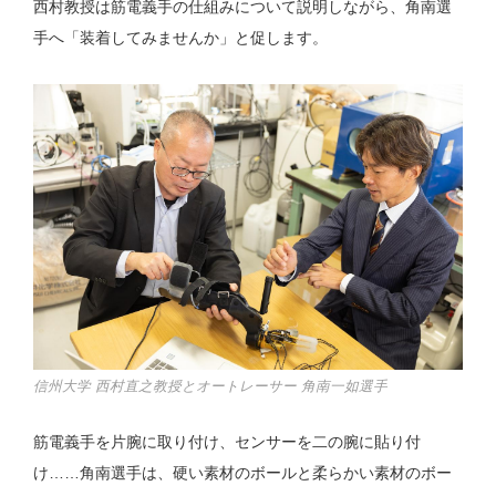
西村教授は筋電義手の仕組みについて説明しながら、角南選
手へ「装着してみませんか」と促します。
信州大学 西村直之教授とオートレーサー 角南一如選手
筋電義手を片腕に取り付け、センサーを二の腕に貼り付
け……角南選手は、硬い素材のボールと柔らかい素材のボー