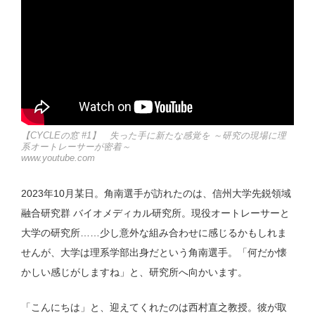
【CYCLEの窓 #1】 失った手に新たな感覚を ～研究の現場に理
系オートレーサーが密着～
www.youtube.com
2023年10月某日。角南選手が訪れたのは、信州大学先鋭領域
融合研究群 バイオメディカル研究所。現役オートレーサーと
大学の研究所……少し意外な組み合わせに感じるかもしれま
せんが、大学は理系学部出身だという角南選手。「何だか懐
かしい感じがしますね」と、研究所へ向かいます。
「こんにちは」と、迎えてくれたのは西村直之教授。彼が取