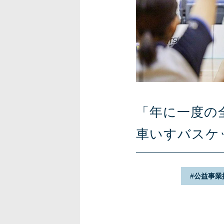
「年に一度の
車いすバスケ
公益事業