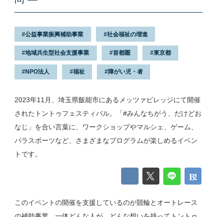
公益事業振興補助事業
社会福祉の増進
地域共生型社会支援事業
首都圏
東京都
NPO法人
福祉
障がい児・者
2023年11月、埼玉県飯能市にあるメッツァビレッジにて開催
されたトントゥフェスティバル。「#みんなちがう、だけどお
なじ」を合い言葉に、ワークショップやマルシェ、ゲーム、
パラスポーツなど、さまざまなプログラムが楽しめるイベン
トです。
このイベントの開催を支援しているのが競輪とオートレース
の補助事業。一体どんな人が、どんな想いを持ってトントゥ