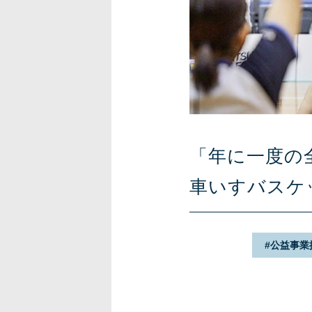
「年に一度の
車いすバスケ
公益事業