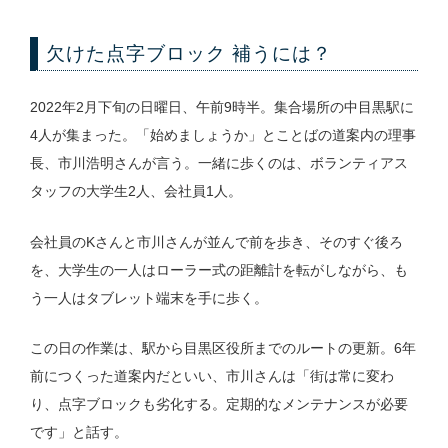
欠けた点字ブロック 補うには？
2022年2月下旬の日曜日、午前9時半。集合場所の中目黒駅に
4人が集まった。「始めましょうか」とことばの道案内の理事
長、市川浩明さんが言う。一緒に歩くのは、ボランティアス
タッフの大学生2人、会社員1人。
会社員のKさんと市川さんが並んで前を歩き、そのすぐ後ろ
を、大学生の一人はローラー式の距離計を転がしながら、も
う一人はタブレット端末を手に歩く。
この日の作業は、駅から目黒区役所までのルートの更新。6年
前につくった道案内だといい、市川さんは「街は常に変わ
り、点字ブロックも劣化する。定期的なメンテナンスが必要
です」と話す。