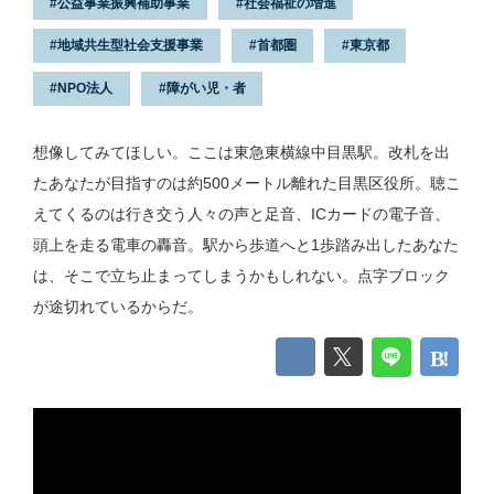
公益事業振興補助事業
社会福祉の増進
地域共生型社会支援事業
首都圏
東京都
NPO法人
障がい児・者
想像してみてほしい。ここは東急東横線中目黒駅。改札を出
たあなたが目指すのは約500メートル離れた目黒区役所。聴こ
えてくるのは行き交う人々の声と足音、ICカードの電子音、
頭上を走る電車の轟音。駅から歩道へと1歩踏み出したあなた
は、そこで立ち止まってしまうかもしれない。点字ブロック
が途切れているからだ。