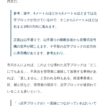
内文だ。
参考：途中、4メートルほどから5メートルほどまでは点
字ブロックが欠けているので、そこから1メートルほどは
右まえ1時の方向に進みます。
正面は山手通りで、山手通りの横断歩道から音響式信号
機の音声が聞こえます。十字形の点字ブロックの左方向
に券売機があります。参考おわり。
市川さんによれば、このような壊れた点字ブロックは「どこ
にでもある」。不具合を管理者に連絡して改善する事例があ
れば、「直しません」と言われる時もある。鉄道事業者と
区、都と区など、管理者の境目で、点字ブロックが途切れて
いることも多いという。
「（点字ブロックが）一直線につながっていればいいで