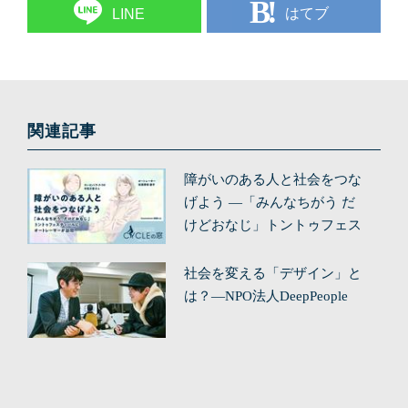
はてブ
LINE
関連記事
障がいのある人と社会をつな
げよう ―「みんなちがう だ
けどおなじ」トントゥフェス
ティバルにオートレーサーが
訪問 ―
社会を変える「デザイン」と
は？—NPO法人DeepPeople