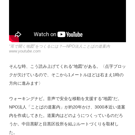
“耳で聞く地図”をつくるには？—NPO法人ことばの道案内
www.youtube.com
そんな時、こう読み上げてくれる“地図”がある。〈点字ブロッ
クが欠けているので、そこから1メートルほどは右まえ1時の
方向に進みます〉
ウォーキングナビ。音声で安全な移動を支援する“地図”だ。
NPO法人「ことばの道案内」が約20年かけ、3000本近い道案
内を作成してきた。道案内はどのようにつくっているのだろ
うか。中目黒駅と目黒区役所を結ぶルートづくりを取材し
た。