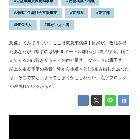
公益事業振興補助事業
社会福祉の増進
地域共生型社会支援事業
首都圏
東京都
NPO法人
障がい児・者
想像してみてほしい。ここは東急東横線中目黒駅。改札を出
たあなたが目指すのは約500メートル離れた目黒区役所。聴こ
えてくるのは行き交う人々の声と足音、ICカードの電子音、
頭上を走る電車の轟音。駅から歩道へと1歩踏み出したあなた
は、そこで立ち止まってしまうかもしれない。点字ブロック
が途切れているからだ。