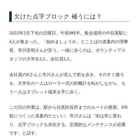
欠けた点字ブロック 補うには？
2022年2月下旬の日曜日、午前9時半。集合場所の中目黒駅に
4人が集まった。「始めましょうか」とことばの道案内の理事
長、市川浩明さんが言う。一緒に歩くのは、ボランティアス
タッフの大学生2人、会社員1人。
会社員のKさんと市川さんが並んで前を歩き、そのすぐ後ろ
を、大学生の一人はローラー式の距離計を転がしながら、も
う一人はタブレット端末を手に歩く。
この日の作業は、駅から目黒区役所までのルートの更新。6年
前につくった道案内だといい、市川さんは「街は常に変わ
り、点字ブロックも劣化する。定期的なメンテナンスが必要
です」と話す。