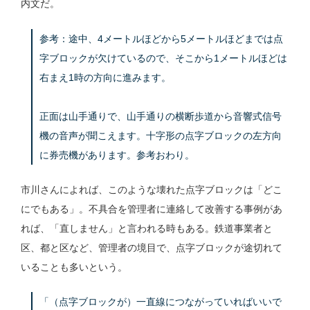
内文だ。
参考：途中、4メートルほどから5メートルほどまでは点
字ブロックが欠けているので、そこから1メートルほどは
右まえ1時の方向に進みます。
正面は山手通りで、山手通りの横断歩道から音響式信号
機の音声が聞こえます。十字形の点字ブロックの左方向
に券売機があります。参考おわり。
市川さんによれば、このような壊れた点字ブロックは「どこ
にでもある」。不具合を管理者に連絡して改善する事例があ
れば、「直しません」と言われる時もある。鉄道事業者と
区、都と区など、管理者の境目で、点字ブロックが途切れて
いることも多いという。
「（点字ブロックが）一直線につながっていればいいで