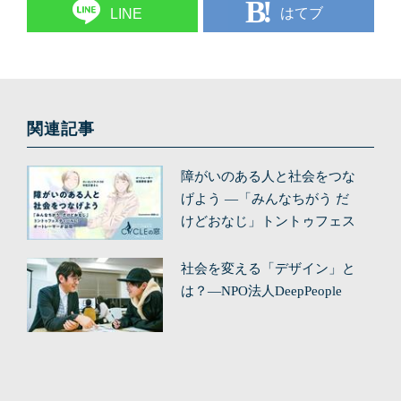
はてブ
LINE
関連記事
障がいのある人と社会をつな
げよう ―「みんなちがう だ
けどおなじ」トントゥフェス
ティバルにオートレーサーが
訪問 ―
社会を変える「デザイン」と
は？—NPO法人DeepPeople