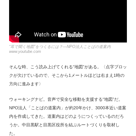
“耳で聞く地図”をつくるには？—NPO法人ことばの道案内
www.youtube.com
そんな時、こう読み上げてくれる“地図”がある。〈点字ブロッ
クが欠けているので、そこから1メートルほどは右まえ1時の
方向に進みます〉
ウォーキングナビ。音声で安全な移動を支援する“地図”だ。
NPO法人「ことばの道案内」が約20年かけ、3000本近い道案
内を作成してきた。道案内はどのようにつくっているのだろ
うか。中目黒駅と目黒区役所を結ぶルートづくりを取材し
た。