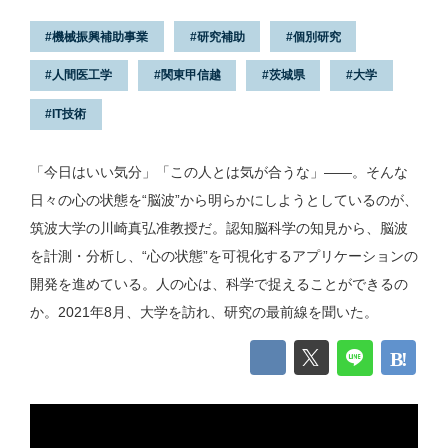
機械振興補助事業
研究補助
個別研究
人間医工学
関東甲信越
茨城県
大学
IT技術
「今日はいい気分」「この人とは気が合うな」——。そんな
日々の心の状態を“脳波”から明らかにしようとしているのが、
筑波大学の川崎真弘准教授だ。認知脳科学の知見から、脳波
を計測・分析し、“心の状態”を可視化するアプリケーションの
開発を進めている。人の心は、科学で捉えることができるの
か。2021年8月、大学を訪れ、研究の最前線を聞いた。