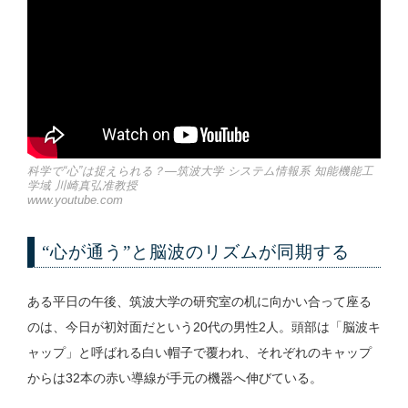
科学で“心”は捉えられる？—筑波大学 システム情報系 知能機能工
学域 川崎真弘准教授
www.youtube.com
“心が通う”と脳波のリズムが同期する
ある平日の午後、筑波大学の研究室の机に向かい合って座る
のは、今日が初対面だという20代の男性2人。頭部は「脳波キ
ャップ」と呼ばれる白い帽子で覆われ、それぞれのキャップ
からは32本の赤い導線が手元の機器へ伸びている。