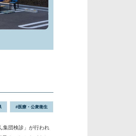
。
県
医療・公衆衛生
がん集団検診」が行われ